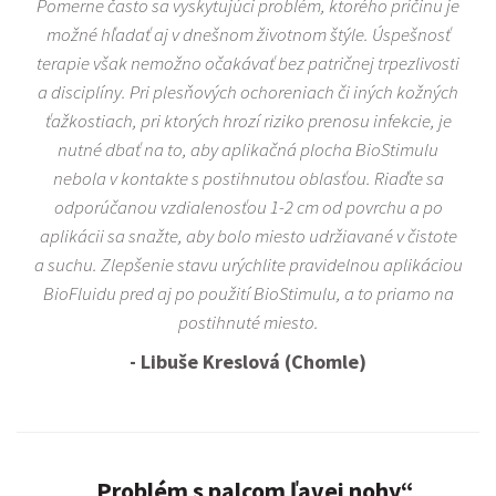
Pomerne často sa vyskytujúci problém, ktorého príčinu je
možné hľadať aj v dnešnom životnom štýle. Úspešnosť
terapie však nemožno očakávať bez patričnej trpezlivosti
a disciplíny. Pri plesňových ochoreniach či iných kožných
ťažkostiach, pri ktorých hrozí riziko prenosu infekcie, je
nutné dbať na to, aby aplikačná plocha BioStimulu
nebola v kontakte s postihnutou oblasťou. Riaďte sa
odporúčanou vzdialenosťou 1-2 cm od povrchu a po
aplikácii sa snažte, aby bolo miesto udržiavané v čistote
a suchu. Zlepšenie stavu urýchlite pravidelnou aplikáciou
BioFluidu pred aj po použití BioStimulu, a to priamo na
postihnuté miesto.
- Libuše Kreslová (Chomle)
„Problém s palcom ľavej nohy“