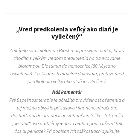
„Vred predkolenia veľký ako dlaň je
vyliečený“
Zakúpila som biolampu Biostimul pre svoju matku, ktorá
chodila s veľkým vredom predkolenia na osvecovanie
biolampou Biostimul do nemocnice (80 Kč jedno
osvietenie). Po 14 dňoch mi veľmi ďakovala, pretože vred
predkolenia veľký ako dlaň je vyliečený.
Náš komentár
Pre úspešnosť terapie je dôležitá pravidelnosť ošetrenia a
tej možno obvykle pri časovo i finančne náročnom
dochádzaní do ordinácií dosiahnuť len ťažko. Tak prečo
„nezabiť“ dva problémy jednou biolampou a ušetriť tak
čas aj peniaze? Pri popísaných ťažkostiach aplikujte