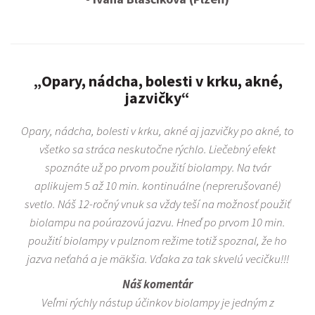
„Opary, nádcha, bolesti v krku, akné,
jazvičky“
Opary, nádcha, bolesti v krku, akné aj jazvičky po akné, to
všetko sa stráca neskutočne rýchlo. Liečebný efekt
spoznáte už po prvom použití biolampy. Na tvár
aplikujem 5 až 10 min. kontinuálne (neprerušované)
svetlo. Náš 12-ročný vnuk sa vždy teší na možnosť použiť
biolampu na poúrazovú jazvu. Hneď po prvom 10 min.
použití biolampy v pulznom režime totiž spoznal, že ho
jazva neťahá a je mäkšia. Vďaka za tak skvelú vecičku!!!
Náš komentár
Veľmi rýchly nástup účinkov biolampy je jedným z