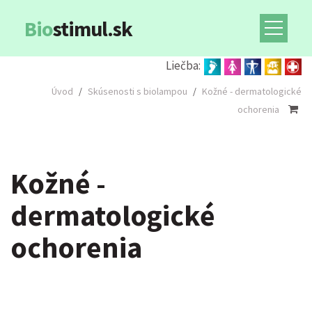
Bio
stimul.sk
Liečba:
Úvod
/
Skúsenosti s biolampou
/
Kožné - dermatologické
ochorenia
Kožné -
dermatologické
ochorenia