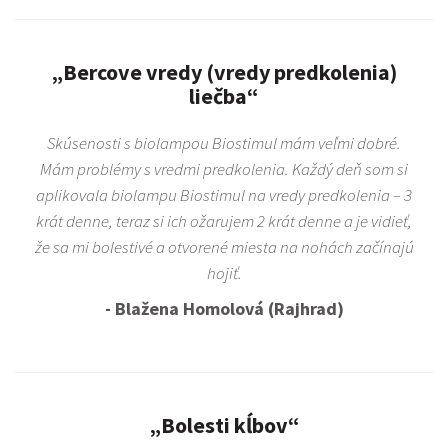
„Bercove vredy (vredy predkolenia)
liečba“
Skúsenosti s biolampou Biostimul mám veľmi dobré.
Mám problémy s vredmi predkolenia. Každý deň som si
aplikovala biolampu Biostimul na vredy predkolenia – 3
krát denne, teraz si ich ožarujem 2 krát denne a je vidieť,
že sa mi bolestivé a otvorené miesta na nohách začínajú
hojiť.
- Blažena Homolová (Rajhrad)
„Bolesti kĺbov“