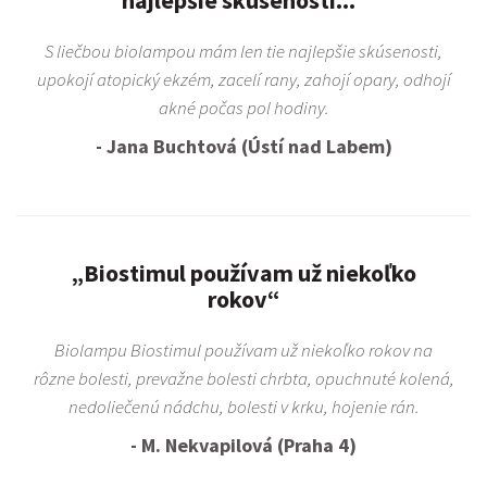
S liečbou biolampou mám len tie najlepšie skúsenosti,
upokojí atopický ekzém, zacelí rany, zahojí opary, odhojí
akné počas pol hodiny.
- Jana Buchtová (Ústí nad Labem)
„Biostimul používam už niekoľko
rokov“
Biolampu Biostimul používam už niekoľko rokov na
rôzne bolesti, prevažne bolesti chrbta, opuchnuté kolená,
nedoliečenú nádchu, bolesti v krku, hojenie rán.
- M. Nekvapilová (Praha 4)