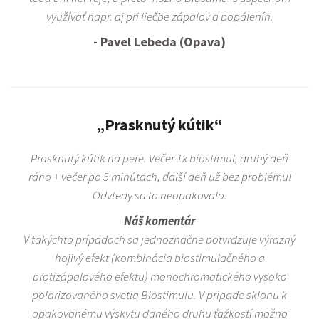
využívať napr. aj pri liečbe zápalov a popálenín.
- Pavel Lebeda (Opava)
„Prasknutý kútik“
Prasknutý kútik na pere. Večer 1x biostimul, druhý deň
ráno + večer po 5 minútach, ďalší deň už bez problému!
Odvtedy sa to neopakovalo.
Náš komentár
V takýchto prípadoch sa jednoznačne potvrdzuje výrazný
hojivý efekt (kombinácia biostimulačného a
protizápalového efektu) monochromatického vysoko
polarizovaného svetla Biostimulu. V prípade sklonu k
opakovanému výskytu daného druhu ťažkostí možno