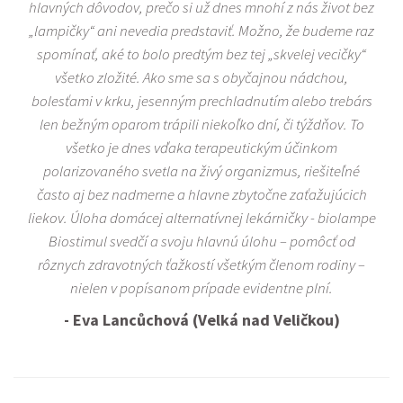
hlavných dôvodov, prečo si už dnes mnohí z nás život bez
„lampičky“ ani nevedia predstaviť. Možno, že budeme raz
spomínať, aké to bolo predtým bez tej „skvelej vecičky“
všetko zložité. Ako sme sa s obyčajnou nádchou,
bolesťami v krku, jesenným prechladnutím alebo trebárs
len bežným oparom trápili niekoľko dní, či týždňov. To
všetko je dnes vďaka terapeutickým účinkom
polarizovaného svetla na živý organizmus, riešiteľné
často aj bez nadmerne a hlavne zbytočne zaťažujúcich
liekov. Úloha domácej alternatívnej lekárničky - biolampe
Biostimul svedčí a svoju hlavnú úlohu – pomôcť od
rôznych zdravotných ťažkostí všetkým členom rodiny –
nielen v popísanom prípade evidentne plní.
- Eva Lancůchová (Velká nad Veličkou)