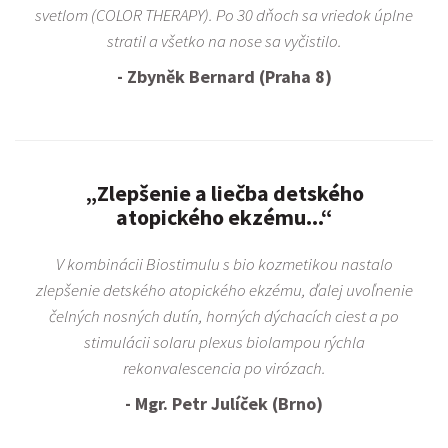
svetlom (COLOR THERAPY). Po 30 dňoch sa vriedok úplne
stratil a všetko na nose sa vyčistilo.
- Zbyněk Bernard (Praha 8)
„Zlepšenie a liečba detského
atopického ekzému...“
V kombinácii Biostimulu s bio kozmetikou nastalo
zlepšenie detského atopického ekzému, ďalej uvoľnenie
čelných nosných dutín, horných dýchacích ciest a po
stimulácii solaru plexus biolampou rýchla
rekonvalescencia po virózach.
- Mgr. Petr Julíček (Brno)