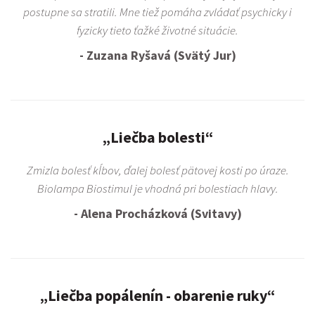
postupne sa stratili. Mne tiež pomáha zvládať psychicky i
fyzicky tieto ťažké životné situácie.
- Zuzana Ryšavá (Svätý Jur)
„Liečba bolesti“
Zmizla bolesť kĺbov, ďalej bolesť pätovej kosti po úraze.
Biolampa Biostimul je vhodná pri bolestiach hlavy.
- Alena Procházková (Svitavy)
„Liečba popálenín - obarenie ruky“