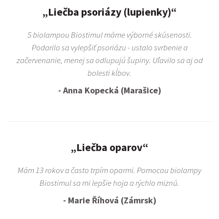
„Liečba psoriázy (lupienky)“
S biolampou Biostimul máme výborné skúsenosti.
Podarilo sa vylepšiť psoriázu - ustalo svrbenie a
začervenanie, menej sa odlupujú šupiny. Uľavilo sa aj od
bolesti kĺbov.
- Anna Kopecká (Marašice)
„Liečba oparov“
Mám 13 rokov a často trpím oparmi. Pomocou biolampy
Biostimul sa mi lepšie hoja a rýchlo miznú.
- Marie Říhová (Zámrsk)