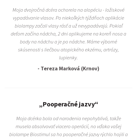
Moja dvojročná dcéra ochorela na alopéciu - ložiskové
vypadávanie vlasov. Po niekoľkých týždňoch aplikácie
biolampy začali vlasy rásť a už nevypadávajú. Pokiaľ
deťom začína nádcha, 2 dni aplikujeme na koreň nosa a
body na nádchu a je po nádche. Máme výborné
skúsenosti s liečbou atopického ekzému, artrózy,
lupienky.
- Tereza Marková (Krnov)
„Pooperačné jazvy“
Moja dcérka bola od narodenia nepohyblivá, takže
musela absolvovať viacero operácií, no vďaka vašej
biolampe Biostimul sa ho pooperačné jazvy rýchlo hojili a