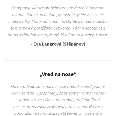
Všetky moje kĺbové problémy po nasvietení biolampou
ustanú. Pomocou biolampy nastalo rýchle vyliečenie
mojej matky, ktorá mala opar na chrbte a ramene. Liečba
trvala iba 4 a pol týždňa bez komplikácií a bez teplôt a
doma. Vzhľadom na to, že má 89 rokov, to je veľký úspech.
- Eva Langrová (Štěpánov)
„Vred na nose“
Od narodenia som mal na nose vriedok a pred piatimi
rokmi som bol upozornený, že by som si ho mal nechať
vyoperovať, že s tým budem mať problémy. Pred
mesiacom sa začal zväčšovať a začervenal. Na vaše
odporúčanie som začal svietiť červeným a zeleným