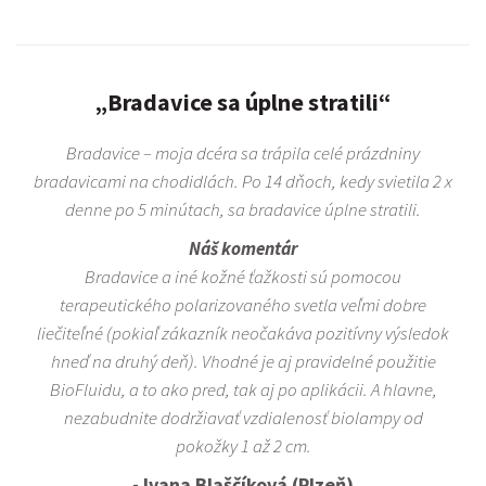
„Bradavice sa úplne stratili“
Bradavice – moja dcéra sa trápila celé prázdniny
bradavicami na chodidlách. Po 14 dňoch, kedy svietila 2 x
denne po 5 minútach, sa bradavice úplne stratili.
Náš komentár
Bradavice a iné kožné ťažkosti sú pomocou
terapeutického polarizovaného svetla veľmi dobre
liečiteľné (pokiaľ zákazník neočakáva pozitívny výsledok
hneď na druhý deň). Vhodné je aj pravidelné použitie
BioFluidu, a to ako pred, tak aj po aplikácii. A hlavne,
nezabudnite dodržiavať vzdialenosť biolampy od
pokožky 1 až 2 cm.
- Ivana Blaščíková (Plzeň)