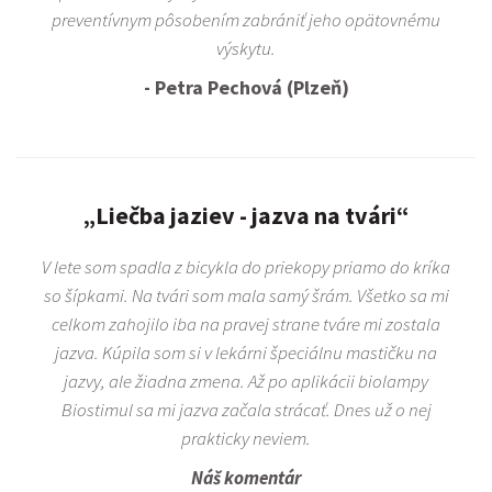
preventívnym pôsobením zabrániť jeho opätovnému
výskytu.
- Petra Pechová (Plzeň)
„Liečba jaziev - jazva na tvári“
V lete som spadla z bicykla do priekopy priamo do kríka
so šípkami. Na tvári som mala samý šrám. Všetko sa mi
celkom zahojilo iba na pravej strane tváre mi zostala
jazva. Kúpila som si v lekárni špeciálnu mastičku na
jazvy, ale žiadna zmena. Až po aplikácii biolampy
Biostimul sa mi jazva začala strácať. Dnes už o nej
prakticky neviem.
Náš komentár