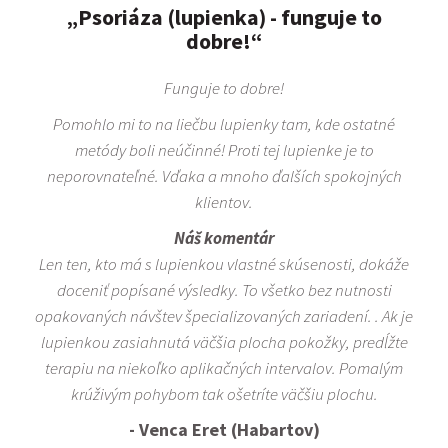
„Psoriáza (lupienka) - funguje to
dobre!“
Funguje to dobre!
Pomohlo mi to na liečbu lupienky tam, kde ostatné
metódy boli neúčinné! Proti tej lupienke je to
neporovnateľné. Vďaka a mnoho ďalších spokojných
klientov.
Náš komentár
Len ten, kto má s lupienkou vlastné skúsenosti, dokáže
doceniť popísané výsledky. To všetko bez nutnosti
opakovaných návštev špecializovaných zariadení. . Ak je
lupienkou zasiahnutá väčšia plocha pokožky, predĺžte
terapiu na niekoľko aplikačných intervalov. Pomalým
krúživým pohybom tak ošetríte väčšiu plochu.
- Venca Eret (Habartov)