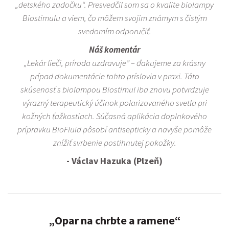
„detského zadočku“. Presvedčil som sa o kvalite biolampy
Biostimulu a viem, čo môžem svojim známym s čistým
svedomím odporučiť.
Náš komentár
„Lekár lieči, príroda uzdravuje” – ďakujeme za krásny
prípad dokumentácie tohto príslovia v praxi. Táto
skúsenosť s biolampou Biostimul iba znovu potvrdzuje
výrazný terapeutický účinok polarizovaného svetla pri
kožných ťažkostiach. Súčasná aplikácia doplnkového
prípravku BioFluid pôsobí antisepticky a navyše pomôže
znížiť svrbenie postihnutej pokožky.
- Václav Hazuka (Plzeň)
„Opar na chrbte a ramene“