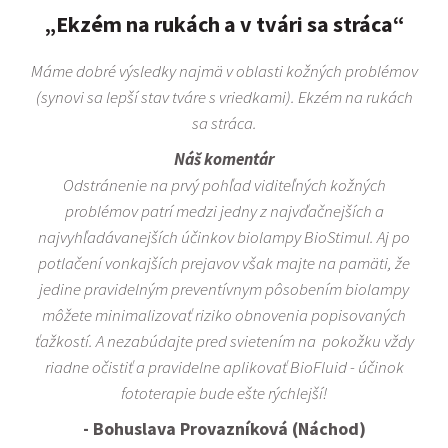
„Ekzém na rukách a v tvári sa stráca“
Máme dobré výsledky najmä v oblasti kožných problémov
(synovi sa lepší stav tváre s vriedkami). Ekzém na rukách
sa stráca.
Náš komentár
Odstránenie na prvý pohľad viditeľných kožných
problémov patrí medzi jedny z najvďačnejších a
najvyhľadávanejších účinkov biolampy BioStimul. Aj po
potlačení vonkajších prejavov však majte na pamäti, že
jedine pravidelným preventívnym pôsobením biolampy
môžete minimalizovať riziko obnovenia popisovaných
ťažkostí. A nezabúdajte pred svietením na pokožku vždy
riadne očistiť a pravidelne aplikovať BioFluid - účinok
fototerapie bude ešte rýchlejší!
- Bohuslava Provazníková (Náchod)