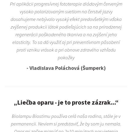
Pri aplikácii progresívnej fototerapie diódovým červeným
vysoko polarizovaným svetlom na čerstvé jazvy
dosahujeme nebývalo vysoký efekt predovšetkým vďaka
zvýšenej produkcii látok podieľajúcich sa na prirodzenej
regenerácii poškodeného tkaniva a na zvýšení jeho
elasticity. To sa dá využiť aj pri preventívnom pôsobení
proti vzniku vrások a pri obnove zdravého vzhľadu
pokožky
- Vladislava Poláchová (Šumperk)
„Liečba oparu - je to proste zázrak...“
Biolampu Biostimu používa celá naša rodina, stále je v
permanencii. Neviem si predstaviť, že by som ju nemala.
Opar mi začne miznúť po 2x10 minútach nasvietenia