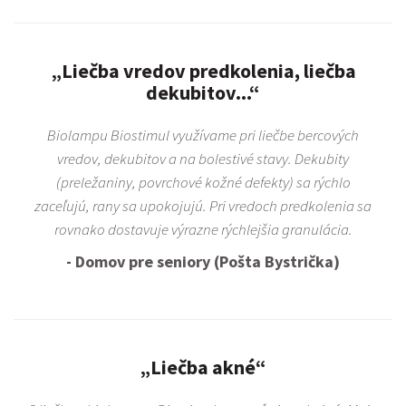
„Liečba vredov predkolenia, liečba
dekubitov...“
Biolampu Biostimul využívame pri liečbe bercových
vredov, dekubitov a na bolestivé stavy. Dekubity
(preležaniny, povrchové kožné defekty) sa rýchlo
zaceľujú, rany sa upokojujú. Pri vredoch predkolenia sa
rovnako dostavuje výrazne rýchlejšia granulácia.
- Domov pre seniory (Pošta Bystrička)
„Liečba akné“