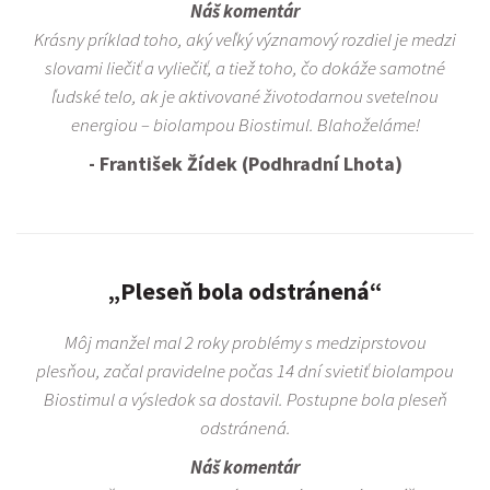
Náš komentár
Krásny príklad toho, aký veľký významový rozdiel je medzi
slovami liečiť a vyliečiť, a tiež toho, čo dokáže samotné
ľudské telo, ak je aktivované životodarnou svetelnou
energiou – biolampou Biostimul. Blahoželáme!
- František Žídek (Podhradní Lhota)
„Pleseň bola odstránená“
Môj manžel mal 2 roky problémy s medziprstovou
plesňou, začal pravidelne počas 14 dní svietiť biolampou
Biostimul a výsledok sa dostavil. Postupne bola pleseň
odstránená.
Náš komentár