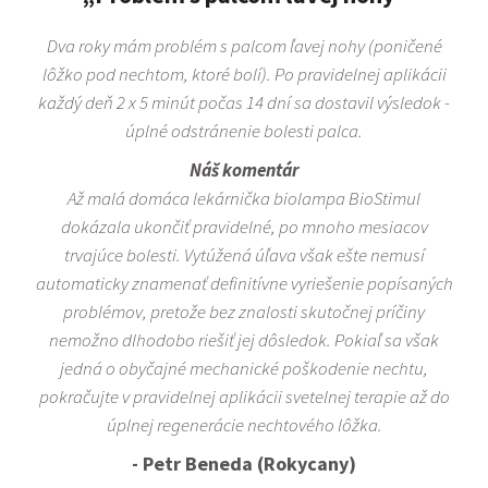
Dva roky mám problém s palcom ľavej nohy (poničené
lôžko pod nechtom, ktoré bolí). Po pravidelnej aplikácii
každý deň 2 x 5 minút počas 14 dní sa dostavil výsledok -
úplné odstránenie bolesti palca.
Náš komentár
Až malá domáca lekárnička biolampa BioStimul
dokázala ukončiť pravidelné, po mnoho mesiacov
trvajúce bolesti. Vytúžená úľava však ešte nemusí
automaticky znamenať definitívne vyriešenie popísaných
problémov, pretože bez znalosti skutočnej príčiny
nemožno dlhodobo riešiť jej dôsledok. Pokiaľ sa však
jedná o obyčajné mechanické poškodenie nechtu,
pokračujte v pravidelnej aplikácii svetelnej terapie až do
úplnej regenerácie nechtového lôžka.
- Petr Beneda (Rokycany)