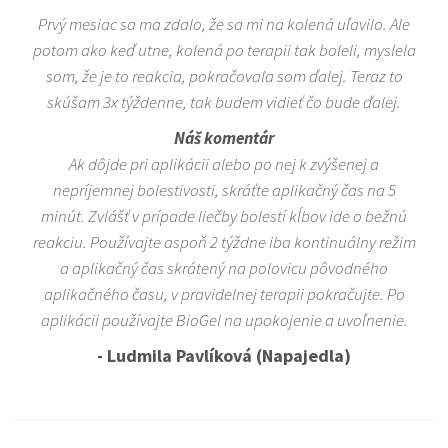
Prvý mesiac sa ma zdalo, že sa mi na kolená uľavilo. Ale
potom ako keď utne, kolená po terapii tak boleli, myslela
som, že je to reakcia, pokračovala som ďalej. Teraz to
skúšam 3x týždenne, tak budem vidieť čo bude ďalej.
Náš komentár
Ak dôjde pri aplikácii alebo po nej k zvýšenej a
nepríjemnej bolestivosti, skráťte aplikačný čas na 5
minút. Zvlášť v prípade liečby bolestí kĺbov ide o bežnú
reakciu. Používajte aspoň 2 týždne iba kontinuálny režim
a aplikačný čas skrátený na polovicu pôvodného
aplikačného času, v pravidelnej terapii pokračujte. Po
aplikácii používajte BioGel na upokojenie a uvoľnenie.
- Ludmila Pavlíková (Napajedla)