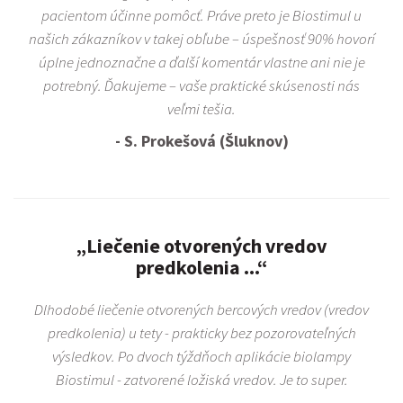
pacientom účinne pomôcť. Práve preto je Biostimul u
našich zákazníkov v takej obľube – úspešnosť 90% hovorí
úplne jednoznačne a ďalší komentár vlastne ani nie je
potrebný. Ďakujeme – vaše praktické skúsenosti nás
veľmi tešia.
- S. Prokešová (Šluknov)
„Liečenie otvorených vredov
predkolenia ...“
Dlhodobé liečenie otvorených bercových vredov (vredov
predkolenia) u tety - prakticky bez pozorovateľných
výsledkov. Po dvoch týždňoch aplikácie biolampy
Biostimul - zatvorené ložiská vredov. Je to super.