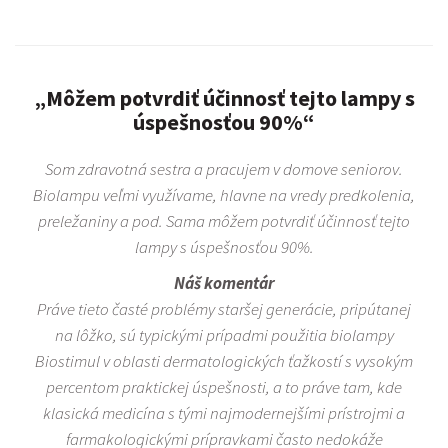
„Môžem potvrdiť účinnosť tejto lampy s
úspešnosťou 90%“
Som zdravotná sestra a pracujem v domove seniorov.
Biolampu veľmi využívame, hlavne na vredy predkolenia,
preležaniny a pod. Sama môžem potvrdiť účinnosť tejto
lampy s úspešnosťou 90%.
Náš komentár
Práve tieto časté problémy staršej generácie, pripútanej
na lôžko, sú typickými prípadmi použitia biolampy
Biostimul v oblasti dermatologických ťažkostí s vysokým
percentom praktickej úspešnosti, a to práve tam, kde
klasická medicína s tými najmodernejšími prístrojmi a
farmakologickými prípravkami často nedokáže