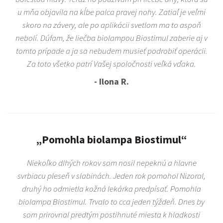
u mňa objavila na kĺbe palca pravej nohy. Zatiaľ je veľmi
skoro na závery, ale po aplikácii svetlom ma to aspoň
nebolí. Dúfam, že liečba biolampou Biostimul zaberie aj v
tomto prípade a ja sa nebudem musieť podrobiť operácii.
Za toto všetko patrí Vašej spoločnosti veľká vďaka.
- Ilona R.
„Pomohla biolampa Biostimul“
Niekoľko dlhých rokov som nosil nepeknú a hlavne
svrbiacu pleseň v slabinách. Jeden rok pomohol Nizoral,
druhý ho odmietla kožná lekárka predpísať. Pomohla
biolampa Biostimul. Trvalo to cca jeden týždeň. Dnes by
som prirovnal predtým postihnuté miesta k hladkosti