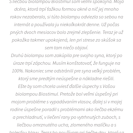
S liečbou biolampou Biostimul som veľmi spokojná. Moja
dcéra, ktorá trpí ťažkou formou akné a nič jej mnoho
rokov nezaberalo, si túto biolampu odviezla so sebou na
internát a používala ju niekoľkokrát denne. Už počas
prvých dvoch mesiacov bolo zrejmé zlepšenie. Teraz je už
pokožka takmer upokojená, len pri strese zo skúšok sa
sem tam niečo objaví.
Druhú biolampu som zakúpila pre svojho syna, ktorý po
úraze trpí zápchou. Musím konštatovať, že funguje na
100%. Nakoniec sme odstránili pre syna veľký problém,
ktorý sme predtým neúspešne a nákladne riešili.
Ešte by som chcela uviesť ďalšie úspechy s Vašou
biolampou Biostimul. Pretože bol veľmi úspešný pri
mojom probléme s vypadávaním vlasov, ďalej si v mojej
rodine úspešne poradil s problémami ako liečba ekzému
a prechladnutí, v liečení rany po vytrhnutých zuboch, s
liečbou omrznutého ucha, zlomeného malíčku a s
bolesťou hlavy. Teraz ho používam pri liečbe dny, ktorá sa