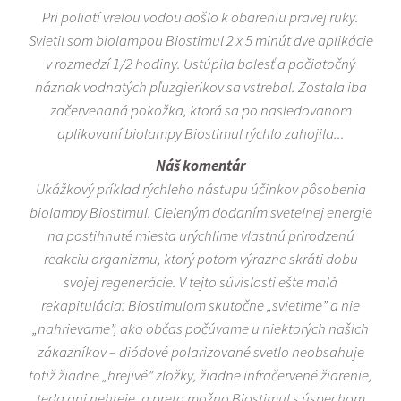
Pri poliatí vrelou vodou došlo k obareniu pravej ruky.
Svietil som biolampou Biostimul 2 x 5 minút dve aplikácie
v rozmedzí 1/2 hodiny. Ustúpila bolesť a počiatočný
náznak vodnatých pľuzgierikov sa vstrebal. Zostala iba
začervenaná pokožka, ktorá sa po nasledovanom
aplikovaní biolampy Biostimul rýchlo zahojila...
Náš komentár
Ukážkový príklad rýchleho nástupu účinkov pôsobenia
biolampy Biostimul. Cieleným dodaním svetelnej energie
na postihnuté miesta urýchlime vlastnú prirodzenú
reakciu organizmu, ktorý potom výrazne skráti dobu
svojej regenerácie. V tejto súvislosti ešte malá
rekapitulácia: Biostimulom skutočne „svietime” a nie
„nahrievame”, ako občas počúvame u niektorých našich
zákazníkov – diódové polarizované svetlo neobsahuje
totiž žiadne „hrejivé” zložky, žiadne infračervené žiarenie,
teda ani nehreje, a preto možno Biostimul s úspechom