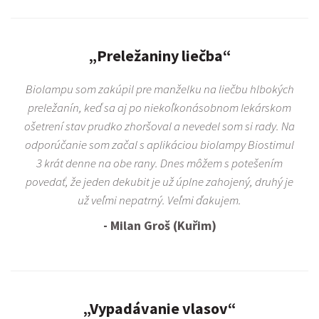
„Preležaniny liečba“
Biolampu som zakúpil pre manželku na liečbu hlbokých
preležanín, keď sa aj po niekoľkonásobnom lekárskom
ošetrení stav prudko zhoršoval a nevedel som si rady. Na
odporúčanie som začal s aplikáciou biolampy Biostimul
3 krát denne na obe rany. Dnes môžem s potešením
povedať, že jeden dekubit je už úplne zahojený, druhý je
už veľmi nepatrný. Veľmi ďakujem.
- Milan Groš (Kuřim)
„Vypadávanie vlasov“