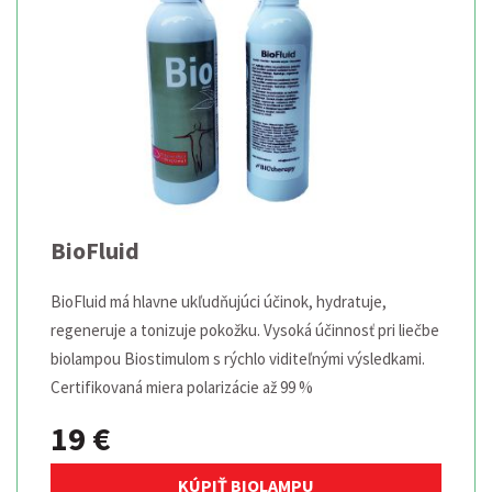
BioFluid
BioFluid má hlavne ukľudňujúci účinok, hydratuje,
regeneruje a tonizuje pokožku. Vysoká účinnosť pri liečbe
biolampou Biostimulom s rýchlo viditeľnými výsledkami.
Certifikovaná miera polarizácie až 99 %
19 €
KÚPIŤ BIOLAMPU