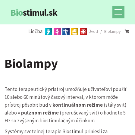
Bio
stimul.sk
Liečba:
Úvod
/
Biolampy
Biolampy
Tento terapeutický prístroj umožňuje užívateľovi použiť
10 alebo 60 minútový časový interval, v ktorom môže
prístroj pôsobiť buď v
kontinuálnom režime
(stály svit)
alebo v
pulznom režime
(prerušovaný svit) o hodnote 5
Hz so zvýšeným biostimulačným účinkom.
Systémy svetelnej terapie Biostimul priniesli za