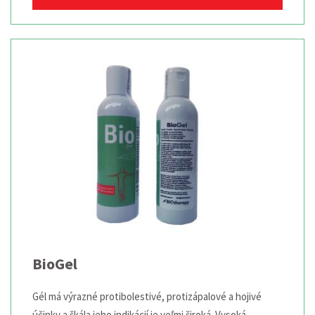
BioGel
Gél má výrazné protibolestivé, protizápalové a hojivé
účinky a škála jeho indikácií je veľmi široká. Vysoká