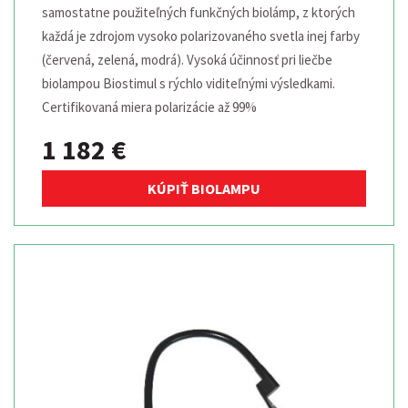
samostatne použiteľných funkčných biolámp, z ktorých
každá je zdrojom vysoko polarizovaného svetla inej farby
(červená, zelená, modrá). Vysoká účinnosť pri liečbe
biolampou Biostimul s rýchlo viditeľnými výsledkami.
Certifikovaná miera polarizácie až 99%
1 182 €
KÚPIŤ BIOLAMPU